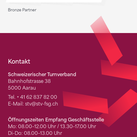
Bronze Partner
Fusszeile
Kontakt
Schweizerischer Turnverband
Bahnhofstrasse 38
5000 Aarau
Tel.
+ 41 62 837 82 00
E-Mail:
stv
@stv-fsg.ch
Öffnungszeiten Empfang Geschäftsstelle
Mo: 08.00–12.00 Uhr / 13.30–17.00 Uhr
Di-Do: 08.00–13.00 Uhr