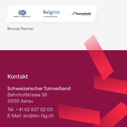
Bronze Partner
Fusszeile
Kontakt
Schweizerischer Turnverband
Bahnhofstrasse 38
5000 Aarau
Tel.
+ 41 62 837 82 00
E-Mail:
stv
@stv-fsg.ch