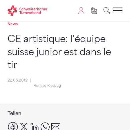
News
Zum Inhalt springen
Zur Sitemap navigieren
Zum Navigieren dieser Seite wird JavaScript benötigt. A
CE artistique: l’équipe
suisse junior est dans le
tir
22.05.2012
Renate Ried/cg
Teilen
facebook
x
linkedin
whatsapp
email