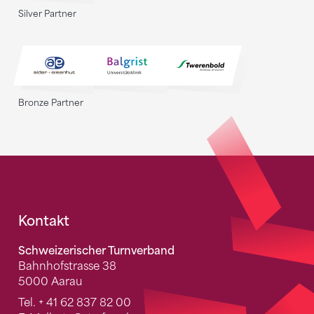
Silver Partner
Bronze Partner
Fusszeile
Kontakt
Schweizerischer Turnverband
Bahnhofstrasse 38
5000 Aarau
Tel.
+ 41 62 837 82 00