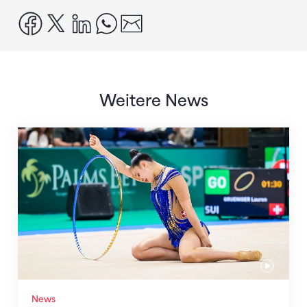
facebook
x
linkedin
whatsapp
email
Weitere News
Nächster Halt: Weltmeisterschaft
News