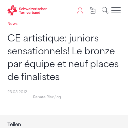
News
Zum Inhalt springen
Zur Sitemap navigieren
Zum Navigieren dieser Seite wird JavaScript benötigt. A
CE artistique: juniors
sensationnels! Le bronze
par équipe et neuf places
de finalistes
23.05.2012
Renate Ried/ cg
Teilen