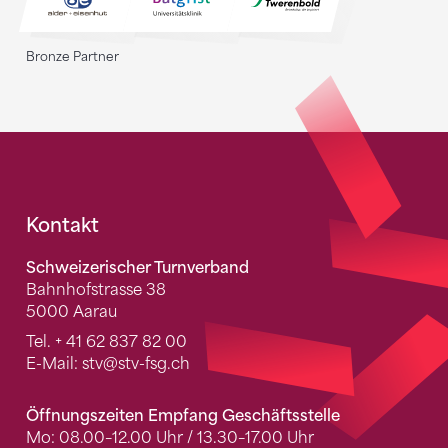
Bronze Partner
Fusszeile
Kontakt
Schweizerischer Turnverband
Bahnhofstrasse 38
5000 Aarau
Tel.
+ 41 62 837 82 00
E-Mail:
stv
@stv-fsg.ch
Öffnungszeiten Empfang Geschäftsstelle
Mo: 08.00–12.00 Uhr / 13.30–17.00 Uhr