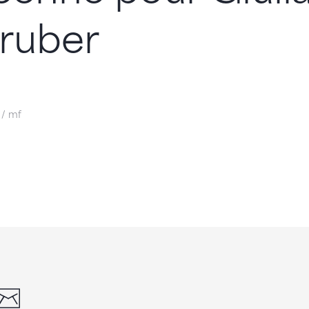
ruber
 / mf
din
whatsapp
email