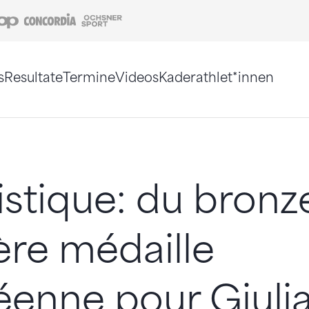
Coop
Concordia
Ochsner Sport
s
Resultate
Termine
Videos
Kaderathlet*innen
tigt. Alternativ können Sie die Sitemap ohne Jav
istique: du bronz
re médaille
enne pour Giuli