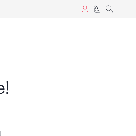
aScript nutzen.
e!
a