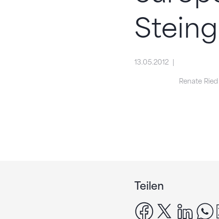
Steing
13.05.2012
Renate Ried
Teilen
facebook
x
linke