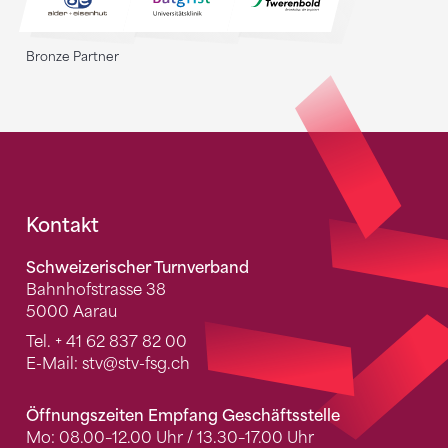
Bronze Partner
Fusszeile
Kontakt
Schweizerischer Turnverband
Bahnhofstrasse 38
5000 Aarau
Tel.
+ 41 62 837 82 00
E-Mail:
stv
@stv-fsg.ch
Öffnungszeiten Empfang Geschäftsstelle
Mo: 08.00–12.00 Uhr / 13.30–17.00 Uhr