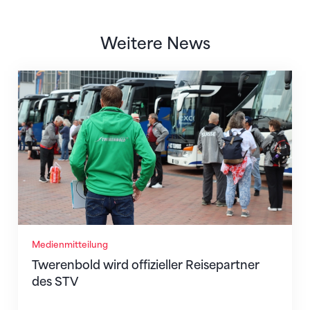
Weitere News
Twerenbold wird offizieller Reisepartner des STV
Medienmitteilung
Twerenbold wird offizieller Reisepartner
des STV