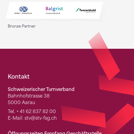
Bronze Partner
Fusszeile
Kontakt
Schweizerischer Turnverband
Bahnhofstrasse 38
5000 Aarau
Tel.
+ 41 62 837 82 00
E-Mail:
stv
@stv-fsg.ch
Öffnungszeiten Empfang Geschäftsstelle