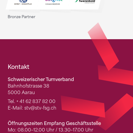
Bronze Partner
Fusszeile
Kontakt
Schweizerischer Turnverband
Bahnhofstrasse 38
5000 Aarau
Tel.
+ 41 62 837 82 00
E-Mail:
stv
@stv-fsg.ch
Öffnungszeiten Empfang Geschäftsstelle
Mo: 08.00–12.00 Uhr / 13.30–17.00 Uhr