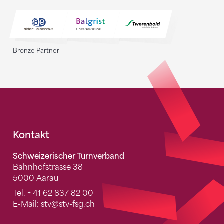
Bronze Partner
Fusszeile
Kontakt
Schweizerischer Turnverband
Bahnhofstrasse 38
5000 Aarau
Tel.
+ 41 62 837 82 00
E-Mail:
stv
@stv-fsg.ch