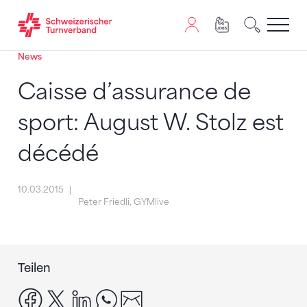
News
Zum Inhalt springen
Zur Sitemap navigieren
Zum Navigieren dieser Seite wird JavaScript benötigt. A
Caisse d’assurance de
sport: August W. Stolz est
décédé
10.03.2015
Peter Friedli, GYMlive
Teilen
facebook
x
linkedin
whatsapp
email