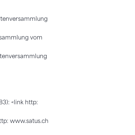
iertenversammlung
versammlung vom
netenversammlung
): <link http:
http: www.satus.ch