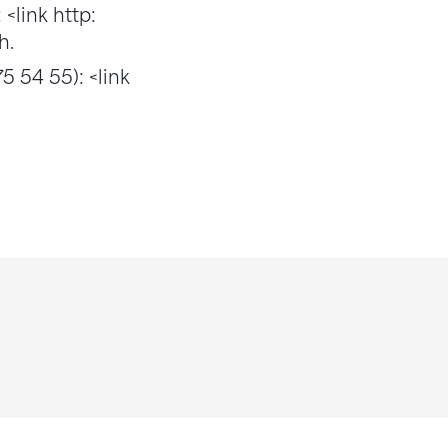
<link http:
h.
5 54 55): <link