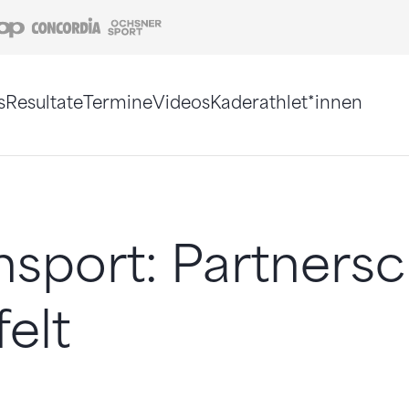
Coop
Concordia
Ochsner Sport
s
Resultate
Termine
Videos
Kaderathlet*innen
tigt. Alternativ können Sie die Sitemap ohne Jav
nsport: Partnersc
felt