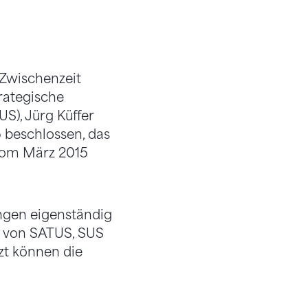
 Zwischenzeit
rategische
S), Jürg Küffer
 beschlossen, das
vom März 2015
ungen eigenständig
ts von SATUS, SUS
zt können die