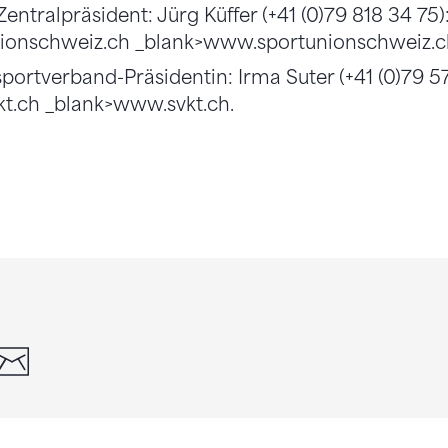
ntralpräsident: Jürg Küffer (+41 (0)79 818 34 75): 
onschweiz.ch _blank>www.sportunionschweiz.c
ortverband-Präsidentin: Irma Suter (+41 (0)79 57
kt.ch _blank>www.svkt.ch.
din
whatsapp
email