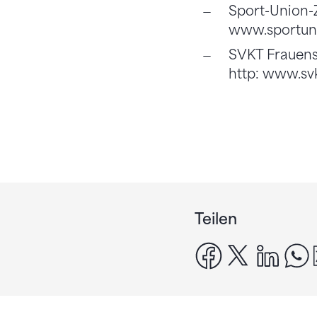
Sport-Union-Ze
www.sportuni
SVKT Frauensp
http: www.sv
Teilen
facebook
x
linke