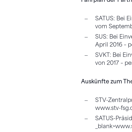
SATUS: Bei Ei
vom September
SUS: Bei Ein
April 2016 – p
SVKT: Bei Ei
von 2017 – per
Auskünfte zum T
STV-Zentralpr
www.stv-fsg.
SATUS-Präside
_blank>www.s