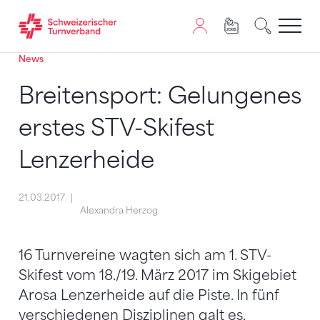
News
Zum Inhalt springen
Zur Sitemap navigieren
Zum Navigieren dieser Seite wird JavaScript benötigt. A
Breitensport: Gelungenes
erstes STV-Skifest
Lenzerheide
21.03.2017
Alexandra Herzog
16 Turnvereine wagten sich am 1. STV-
Skifest vom 18./19. März 2017 im Skigebiet
Arosa Lenzerheide auf die Piste. In fünf
verschiedenen Disziplinen galt es,