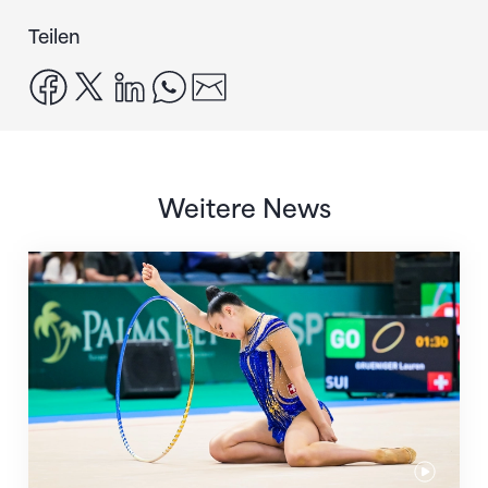
Teilen
facebook
x
linkedin
whatsapp
email
Weitere News
Nächster Halt: Weltmeisterschaft