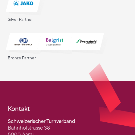
Silver Partner
Bronze Partner
Fusszeile
Kontakt
Schweizerischer Turnverband
Bahnhofstrasse 38
5000 Aarau