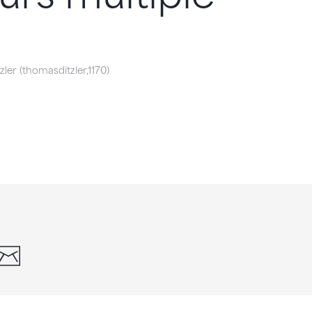
ler (thomasditzler,1170)
din
whatsapp
email