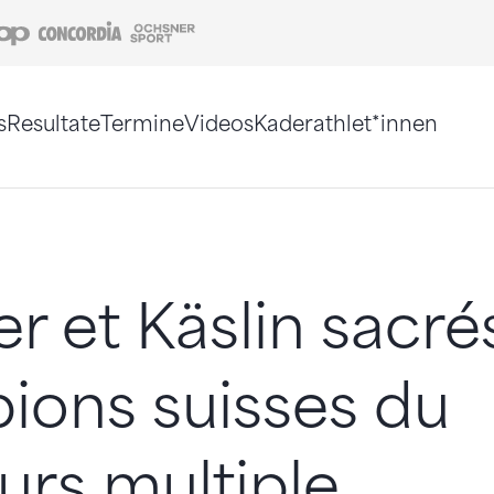
Coop
Concordia
Ochsner Sport
s
Resultate
Termine
Videos
Kaderathlet*innen
tigt. Alternativ können Sie die Sitemap ohne Jav
r et Käslin sacré
ions suisses du
rs multiple