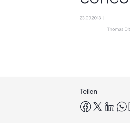
23.09.2018
Thomas Ditz
Teilen
facebook
x
linke