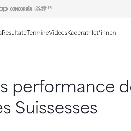
Coop
Concordia
Ochsner Sport
s
Resultate
Termine
Videos
Kaderathlet*innen
tigt. Alternativ können Sie die Sitemap ohne Jav
s performance d
es Suissesses