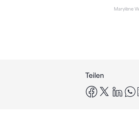
Marylène Wa
Teilen
facebook
x
linke