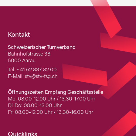
Fusszeile
Kontakt
Schweizerischer Turnverband
Bahnhofstrasse 38
5000 Aarau
Tel.
+ 41 62 837 82 00
E-Mail:
stv
@stv-fsg.ch
Öffnungszeiten Empfang Geschäftsstelle
Mo: 08.00–12.00 Uhr / 13.30–17.00 Uhr
Di-Do: 08.00–13.00 Uhr
Fr: 08.00–12.00 Uhr / 13.30–16.00 Uhr
Quicklinks