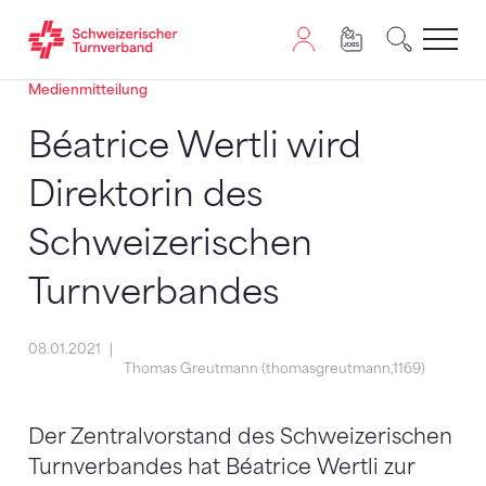
Medienmitteilung
Zum Inhalt springen
Zur Sitemap navigieren
Zum Navigieren dieser Seite wird JavaScript benötigt. A
Béatrice Wertli wird
Direktorin des
Schweizerischen
Turnverbandes
08.01.2021
Thomas Greutmann (thomasgreutmann,1169)
Der Zentralvorstand des Schweizerischen
Turnverbandes hat Béatrice Wertli zur