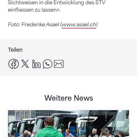
Sichtweisen in die Entwicklung des STV
einfliessen zu lassen».
Foto: Frederike Asael (
www.asael.ch
)
Teilen
facebook
x
linkedin
whatsapp
email
Weitere News
Twerenbold wird offizieller Reisepartner des STV