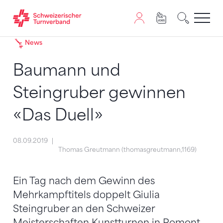
Zum Inhalt springen
Zur Sitemap navigieren
Zum Navigieren dieser Seite wird JavaScript benötigt. A
News
Baumann und
Steingruber gewinnen
«Das Duell»
08.09.2019
Thomas Greutmann (thomasgreutmann,1169)
Ein Tag nach dem Gewinn des
Mehrkampftitels doppelt Giulia
Steingruber an den Schweizer
Meisterschaften Kunstturnen in Romont