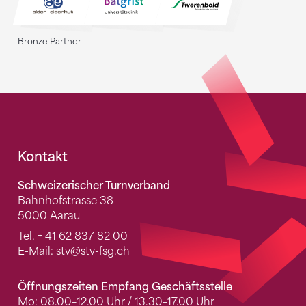
Bronze Partner
Fusszeile
Kontakt
Schweizerischer Turnverband
Bahnhofstrasse 38
5000 Aarau
Tel.
+ 41 62 837 82 00
E-Mail:
stv
@stv-fsg.ch
Öffnungszeiten Empfang Geschäftsstelle
Mo: 08.00–12.00 Uhr / 13.30–17.00 Uhr