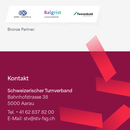
Bronze Partner
Fusszeile
Kontakt
Schweizerischer Turnverband
Bahnhofstrasse 38
5000 Aarau
Tel.
+ 41 62 837 82 00
E-Mail:
stv
@stv-fsg.ch