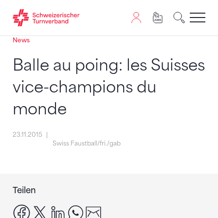
News
Zum Inhalt springen
Zur Sitemap navigieren
Zum Navigieren dieser Seite wird JavaScript benötigt. A
Balle au poing: les Suisses
vice-champions du
monde
23.11.2015
Swiss Faustball/fri./gab
Teilen
facebook
x
linkedin
whatsapp
email