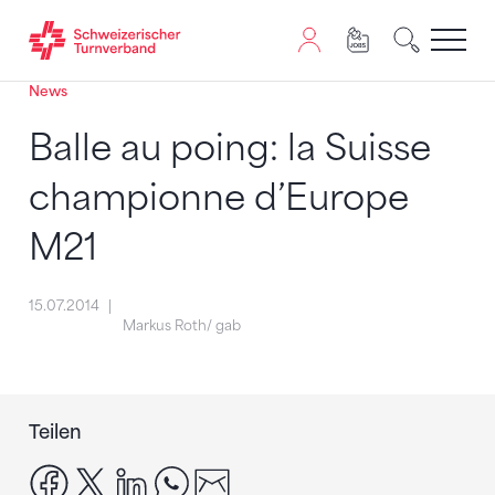
News
Zum Inhalt springen
Zur Sitemap navigieren
Zum Navigieren dieser Seite wird JavaScript benötigt. A
Balle au poing: la Suisse
championne d’Europe
M21
15.07.2014
Markus Roth/ gab
Teilen
facebook
x
linkedin
whatsapp
email