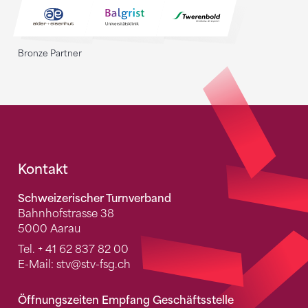
Bronze Partner
Fusszeile
Kontakt
Schweizerischer Turnverband
Bahnhofstrasse 38
5000 Aarau
Tel.
+ 41 62 837 82 00
E-Mail:
stv
@stv-fsg.ch
Öffnungszeiten Empfang Geschäftsstelle