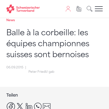
News
Zum Inhalt springen
Zur Sitemap navigieren
Zum Navigieren dieser Seite wird JavaScript benötigt. A
Balle à la corbeille: les
équipes championnes
suisses sont bernoises
06.09.2015
Peter Friedli/ gab
Teilen
facebook
x
linkedin
whatsapp
email