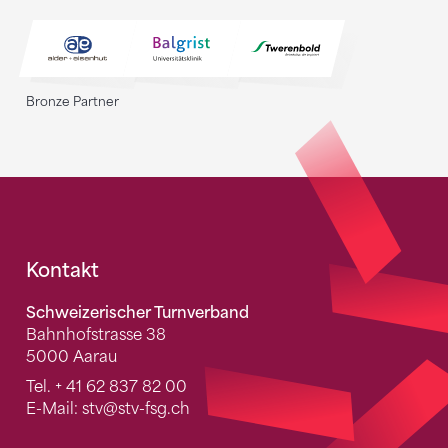
Bronze Partner
Fusszeile
Kontakt
Schweizerischer Turnverband
Bahnhofstrasse 38
5000 Aarau
Tel.
+ 41 62 837 82 00
E-Mail:
stv
@stv-fsg.ch