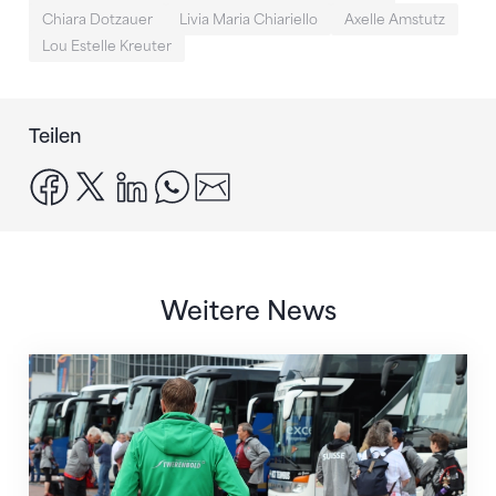
Chiara Dotzauer
Livia Maria Chiariello
Axelle Amstutz
Lou Estelle Kreuter
Teilen
facebook
x
linkedin
whatsapp
email
Weitere News
Twerenbold wird offizieller Reisepartner des STV