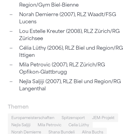
Region/Gym Biel-Bienne
Norah Demierre (2007), RLZ Waadt/FSG
Lucens
Lou Estelle Kreuter (2008), RLZ Zürich/RG
Zürichsee
Célia Lüthy (2006), RLZ Biel und Region/RG
Ittigen
Mila Petrovic (2007), RLZ Zürich/RG
Opfikon-Glattbrugg
Nejla Saljiji (2007), RLZ Biel und Region/RG
Langenthal
Themen
Europameisterschaften
Spitzensport
JEM-Projekt
Nejla Saljiji
Mila Petrovic
Celia Lüthy
Norah Demierre
Shana Bundeli
Alina Buchs