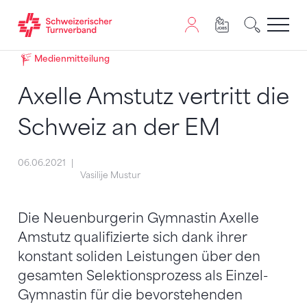
Zum Inhalt springen
Zur Sitemap navigieren
Zum Navigieren dieser Seite wird JavaScript benötigt. A
Medienmitteilung
Axelle Amstutz vertritt die
Schweiz an der EM
06.06.2021
Vasilije Mustur
Die Neuenburgerin Gymnastin Axelle
Amstutz qualifizierte sich dank ihrer
konstant soliden Leistungen über den
gesamten Selektionsprozess als Einzel-
Gymnastin für die bevorstehenden