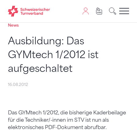
News
Zum Inhalt springen
Zur Sitemap navigieren
Zum Navigieren dieser Seite wird JavaScript benötigt. A
Ausbildung: Das
GYMtech 1/2012 ist
aufgeschaltet
16.08.2012
Das GYMtech 1/2012, die bisherige Kaderbeilage
für die Techniker/-innen im STV ist nun als
elektronisches PDF-Dokument abrufbar.