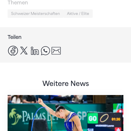
Themen
Schweizer Meisterschaften
Aktive / Elite
Teilen
facebook
x
linkedin
whatsapp
email
Weitere News
Nächster Halt: Weltmeisterschaft