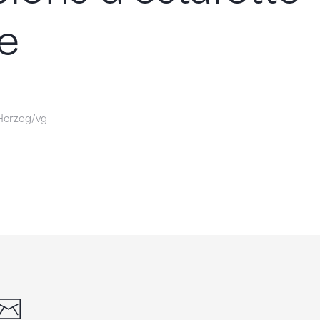
e
Herzog/vg
din
whatsapp
email