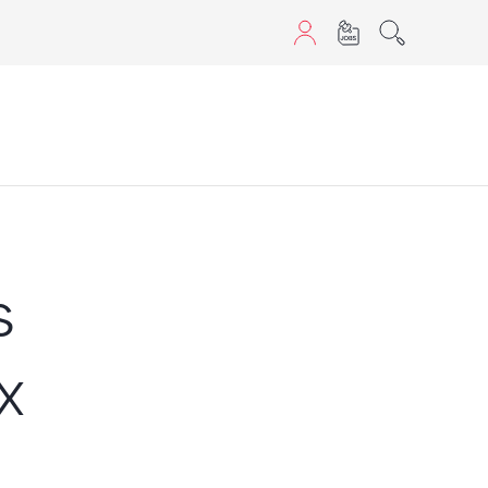
aScript nutzen.
s
x