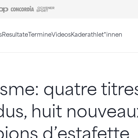
Coop
Concordia
Ochsner Sport
s
Resultate
Termine
Videos
Kaderathlet*innen
tigt. Alternativ können Sie die Sitemap ohne Jav
isme: quatre titre
us, huit nouveau
ons d’estafette