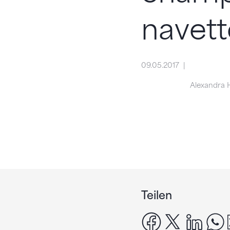
navett
09.05.2017
Alexandra 
Teilen
facebook
x
linke