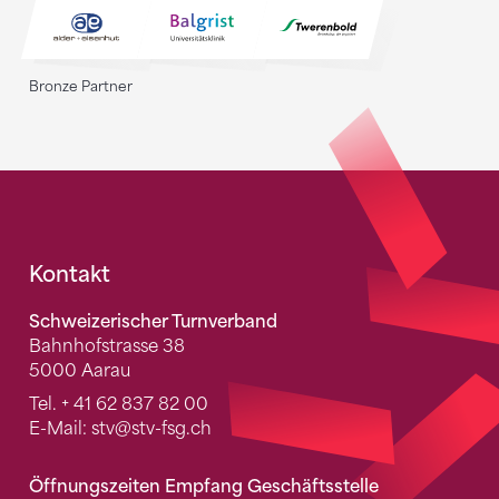
Bronze Partner
Fusszeile
Kontakt
Schweizerischer Turnverband
Bahnhofstrasse 38
5000 Aarau
Tel.
+ 41 62 837 82 00
E-Mail:
stv
@stv-fsg.ch
Öffnungszeiten Empfang Geschäftsstelle