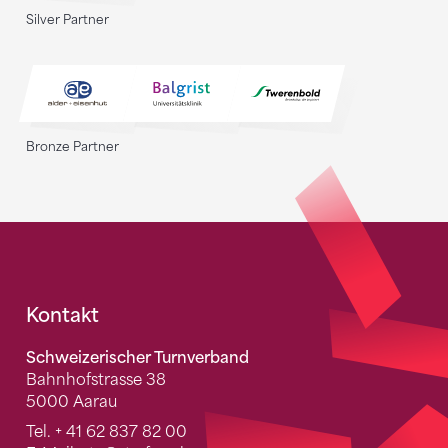
Silver Partner
Bronze Partner
Fusszeile
Kontakt
Schweizerischer Turnverband
Bahnhofstrasse 38
5000 Aarau
Tel.
+ 41 62 837 82 00