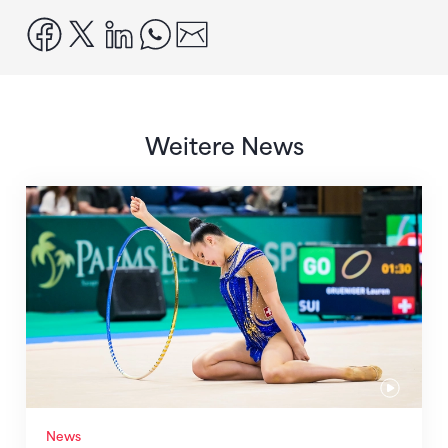
facebook
x
linkedin
whatsapp
email
Weitere News
Nächster Halt: Weltmeisterschaft
News