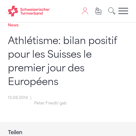
News
Zum Inhalt springen
Zur Sitemap navigieren
Zum Navigieren dieser Seite wird JavaScript benötigt. A
Athlétisme: bilan positif
pour les Suisses le
premier jour des
Européens
13.08.2014
Peter Friedli/ gab
Teilen