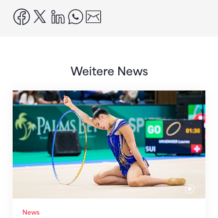
facebook
x
linkedin
whatsapp
email
Weitere News
Nächster Halt: Weltmeisterschaft
News