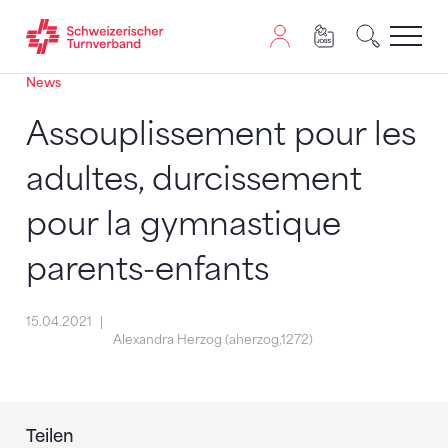
News
Zum Inhalt springen
Zur Sitemap navigieren
Zum Navigieren dieser Seite wird JavaScript benötigt. A
Assouplissement pour les
adultes, durcissement
pour la gymnastique
parents-enfants
15.04.2021
Alexandra Herzog (aherzog,1272)
Teilen