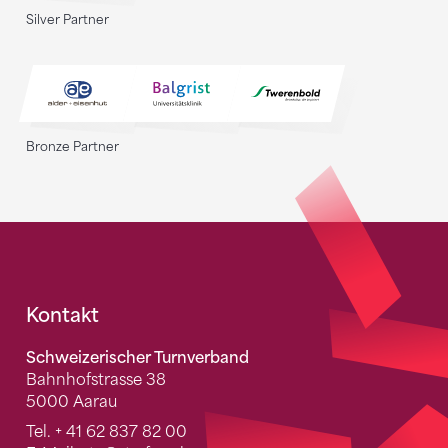
Silver Partner
Bronze Partner
Fusszeile
Kontakt
Schweizerischer Turnverband
Bahnhofstrasse 38
5000 Aarau
Tel.
+ 41 62 837 82 00