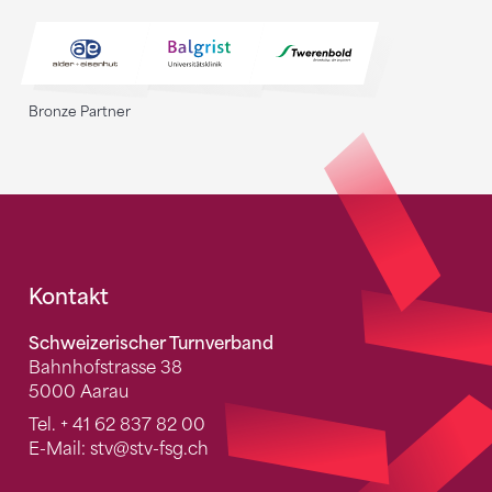
Bronze Partner
Fusszeile
Kontakt
Schweizerischer Turnverband
Bahnhofstrasse 38
5000 Aarau
Tel.
+ 41 62 837 82 00
E-Mail:
stv
@stv-fsg.ch