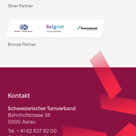
Silver Partner
Bronze Partner
Fusszeile
Kontakt
Schweizerischer Turnverband
Bahnhofstrasse 38
5000 Aarau
Tel.
+ 41 62 837 82 00