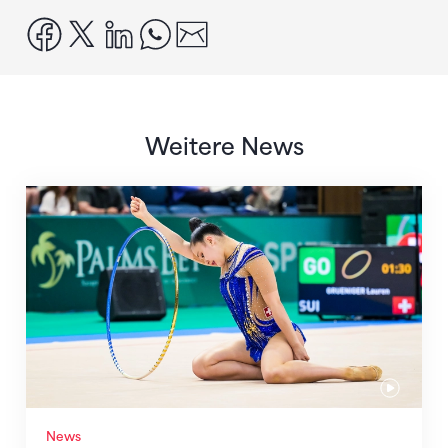
facebook
x
linkedin
whatsapp
email
Weitere News
Nächster Halt: Weltmeisterschaft
News