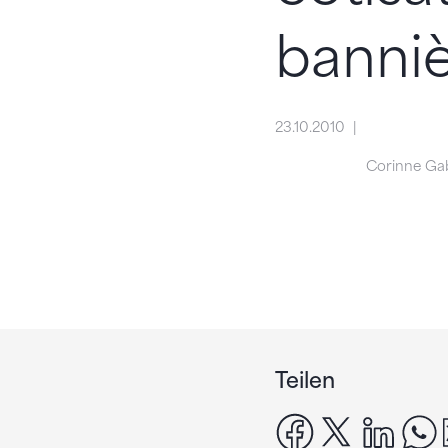
banni
23.10.2010
Corinne Ga
Teilen
facebook
x
linke