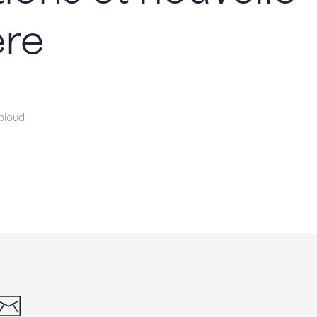
ère
bioud
din
whatsapp
email