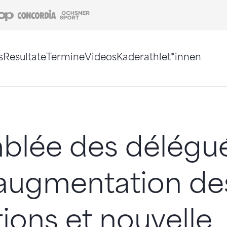
Coop
Concordia
Ochsner Sport
s
Resultate
Termine
Videos
Kaderathlet*innen
tigt. Alternativ können Sie die Sitemap ohne Jav
blée des délégu
 augmentation de
tions et nouvelle