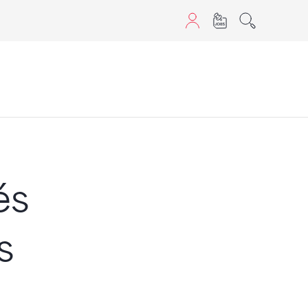
aScript nutzen.
és
s