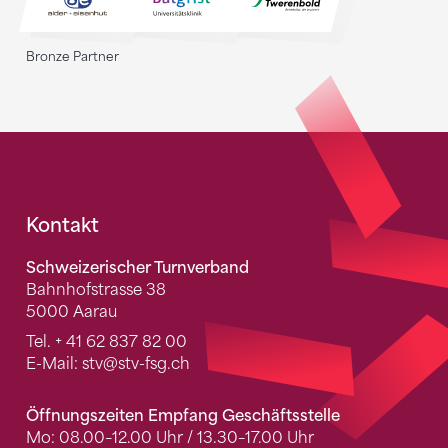
Bronze Partner
Fusszeile
Kontakt
Schweizerischer Turnverband
Bahnhofstrasse 38
5000 Aarau
Tel.
+ 41 62 837 82 00
E-Mail:
stv
@stv-fsg.ch
Öffnungszeiten Empfang Geschäftsstelle
Mo: 08.00–12.00 Uhr / 13.30–17.00 Uhr