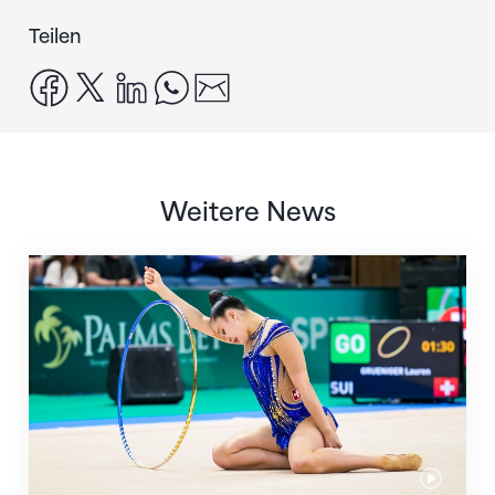
Teilen
facebook
x
linkedin
whatsapp
email
Weitere News
Nächster Halt: Weltmeisterschaft