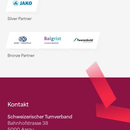
Silver Partner
Bronze Partner
Fusszeile
Kontakt
Schweizerischer Turnverband
Bahnhofstrasse 38
5000 Aarau