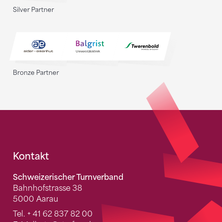
Silver Partner
Bronze Partner
Fusszeile
Kontakt
Schweizerischer Turnverband
Bahnhofstrasse 38
5000 Aarau
Tel.
+ 41 62 837 82 00