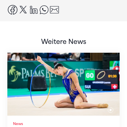
facebook
x
linkedin
whatsapp
email
Weitere News
Nächster Halt: Weltmeisterschaft
News