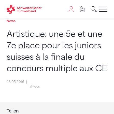
News
Zum Inhalt springen
Zur Sitemap navigieren
Zum Navigieren dieser Seite wird JavaScript benötigt. A
Artistique: une 5e et une
7e place pour les juniors
suisses à la finale du
concours multiple aux CE
28.05.2016
ahv/cs
Teilen