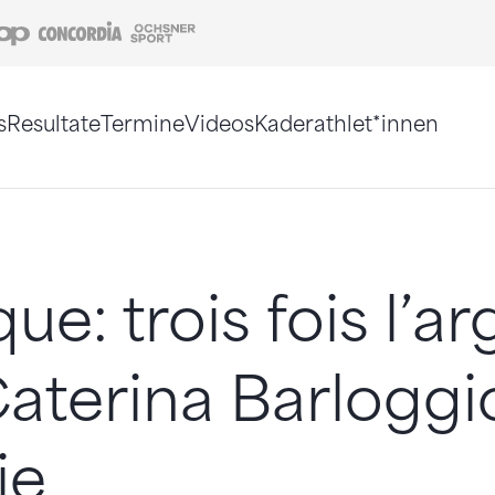
Coop
Concordia
Ochsner Sport
s
Resultate
Termine
Videos
Kaderathlet*innen
tigt. Alternativ können Sie die Sitemap ohne Jav
que: trois fois l’a
aterina Barloggi
ie