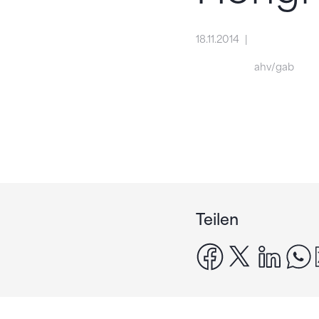
18.11.2014
ahv/gab
Teilen
facebook
x
linke