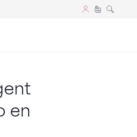
aScript nutzen.
rgent
o en