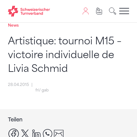
News
Zum Inhalt springen
Zur Sitemap navigieren
Zum Navigieren dieser Seite wird JavaScript benötigt. A
Artistique: tournoi M15 –
victoire individuelle de
Livia Schmid
28.04.2015
fri/ gab
Teilen
facebook
x
linkedin
whatsapp
email