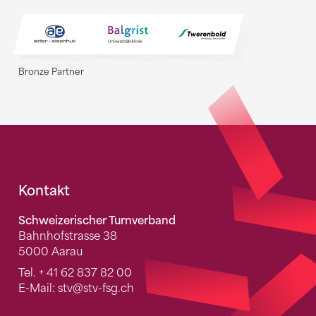
Bronze Partner
Fusszeile
Kontakt
Schweizerischer Turnverband
Bahnhofstrasse 38
5000 Aarau
Tel.
+ 41 62 837 82 00
E-Mail:
stv
@stv-fsg.ch