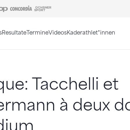
Coop
Concordia
Ochsner Sport
s
Resultate
Termine
Videos
Kaderathlet*innen
tigt. Alternativ können Sie die Sitemap ohne Jav
que: Tacchelli et
rmann à deux do
dium