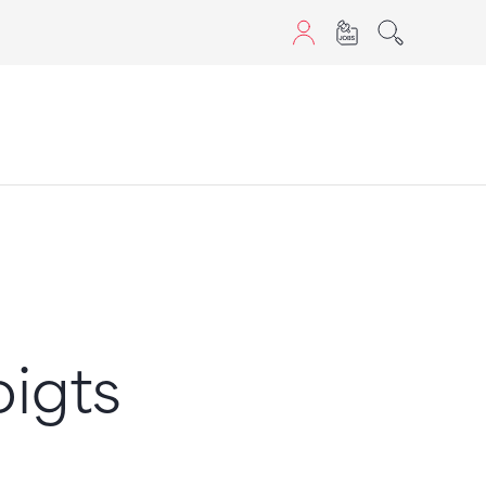
aScript nutzen.
igts