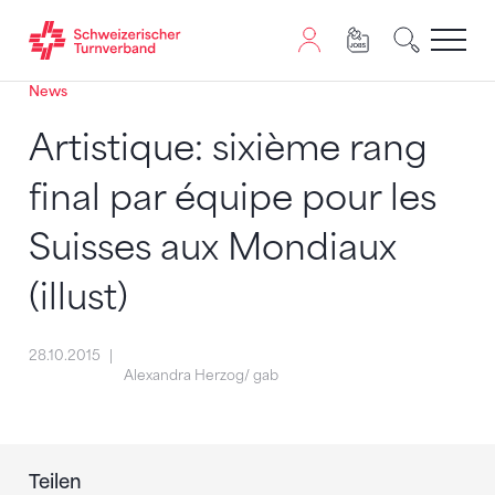
News
Zum Inhalt springen
Zur Sitemap navigieren
Zum Navigieren dieser Seite wird JavaScript benötigt. A
Artistique: sixième rang
final par équipe pour les
Suisses aux Mondiaux
(illust)
28.10.2015
Alexandra Herzog/ gab
Teilen