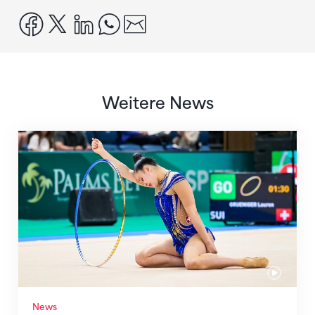
facebook
x
linkedin
whatsapp
email
Weitere News
Nächster Halt: Weltmeisterschaft
News