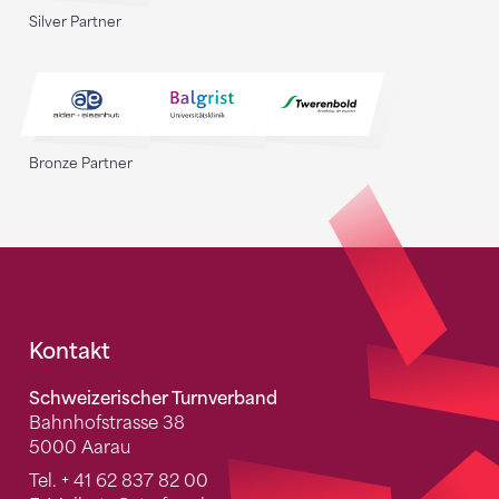
Silver Partner
Bronze Partner
Fusszeile
Kontakt
Schweizerischer Turnverband
Bahnhofstrasse 38
5000 Aarau
Tel.
+ 41 62 837 82 00