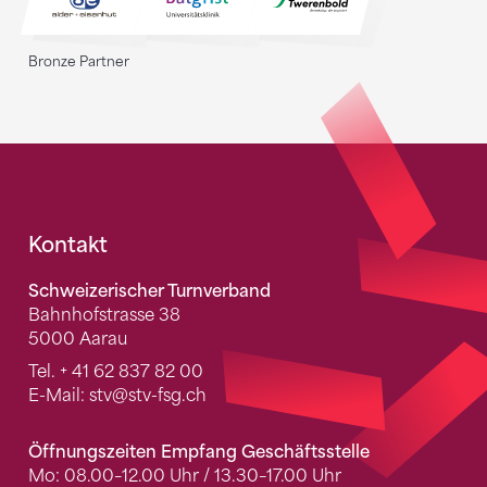
Bronze Partner
Fusszeile
Kontakt
Schweizerischer Turnverband
Bahnhofstrasse 38
5000 Aarau
Tel.
+ 41 62 837 82 00
E-Mail:
stv
@stv-fsg.ch
Öffnungszeiten Empfang Geschäftsstelle
Mo: 08.00–12.00 Uhr / 13.30–17.00 Uhr