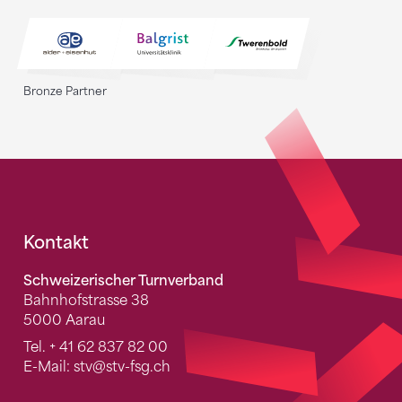
Bronze Partner
Fusszeile
Kontakt
Schweizerischer Turnverband
Bahnhofstrasse 38
5000 Aarau
Tel.
+ 41 62 837 82 00
E-Mail:
stv
@stv-fsg.ch