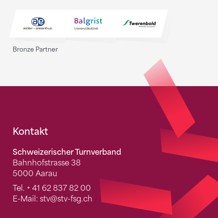
Bronze Partner
Fusszeile
Kontakt
Schweizerischer Turnverband
Bahnhofstrasse 38
5000 Aarau
Tel.
+ 41 62 837 82 00
E-Mail:
stv
@stv-fsg.ch