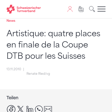
News
Zum Inhalt springen
Zur Sitemap navigieren
Zum Navigieren dieser Seite wird JavaScript benötigt. A
Artistique: quatre places
en finale de la Coupe
DTB pour les Suisses
13.11.2010
Renate Ried/vg
Teilen
facebook
x
linkedin
whatsapp
email