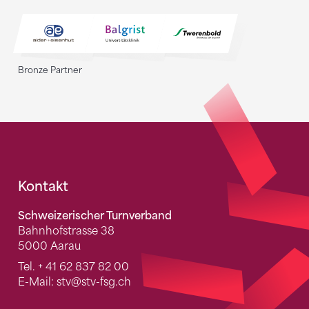
Bronze Partner
Fusszeile
Kontakt
Schweizerischer Turnverband
Bahnhofstrasse 38
5000 Aarau
Tel.
+ 41 62 837 82 00
E-Mail:
stv
@stv-fsg.ch