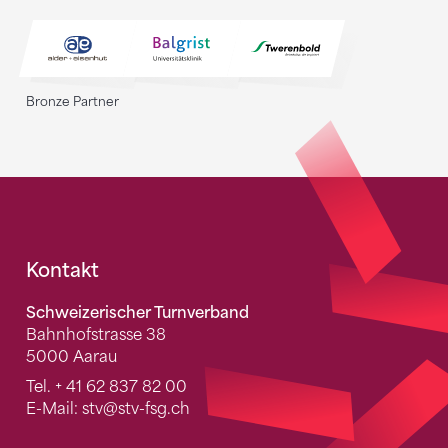
Bronze Partner
Fusszeile
Kontakt
Schweizerischer Turnverband
Bahnhofstrasse 38
5000 Aarau
Tel.
+ 41 62 837 82 00
E-Mail:
stv
@stv-fsg.ch