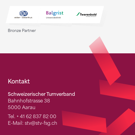
Bronze Partner
Fusszeile
Kontakt
Schweizerischer Turnverband
Bahnhofstrasse 38
5000 Aarau
Tel.
+ 41 62 837 82 00
E-Mail:
stv
@stv-fsg.ch