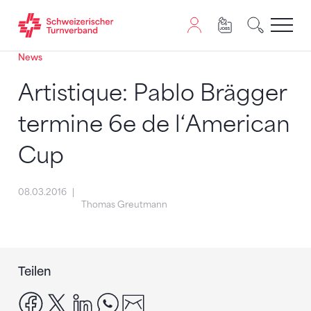
News
Zum Inhalt springen
Zur Sitemap navigieren
Zum Navigieren dieser Seite wird JavaScript benötigt. A
Artistique: Pablo Brägger
termine 6e de l‘American
Cup
08.03.2016
Thomas Greutmann
Teilen
facebook
x
linkedin
whatsapp
email