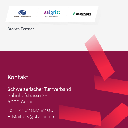
Bronze Partner
Fusszeile
Kontakt
Schweizerischer Turnverband
Bahnhofstrasse 38
5000 Aarau
Tel.
+ 41 62 837 82 00
E-Mail:
stv
@stv-fsg.ch