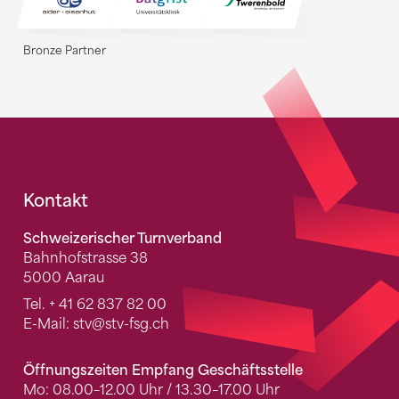
Bronze Partner
Fusszeile
Kontakt
Schweizerischer Turnverband
Bahnhofstrasse 38
5000 Aarau
Tel.
+ 41 62 837 82 00
E-Mail:
stv
@stv-fsg.ch
Öffnungszeiten Empfang Geschäftsstelle
Mo: 08.00–12.00 Uhr / 13.30–17.00 Uhr