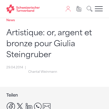
News
Zum Inhalt springen
Zur Sitemap navigieren
Zum Navigieren dieser Seite wird JavaScript benötigt. A
Artistique: or, argent et
bronze pour Giulia
Steingruber
29.04.2014
Chantal Weinmann
Teilen
facebook
x
linkedin
whatsapp
email