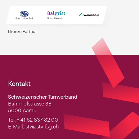
Bronze Partner
Fusszeile
Kontakt
Schweizerischer Turnverband
Bahnhofstrasse 38
5000 Aarau
Tel.
+ 41 62 837 82 00
E-Mail:
stv
@stv-fsg.ch