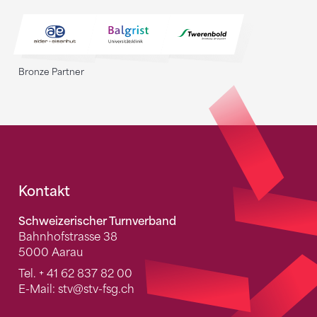
Bronze Partner
Fusszeile
Kontakt
Schweizerischer Turnverband
Bahnhofstrasse 38
5000 Aarau
Tel.
+ 41 62 837 82 00
E-Mail:
stv
@stv-fsg.ch