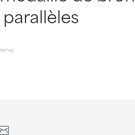
 parallèles
ler/vg
din
whatsapp
email