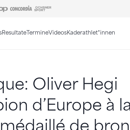
Coop
Concordia
Ochsner Sport
s
Resultate
Termine
Videos
Kaderathlet*innen
tigt. Alternativ können Sie die Sitemap ohne Jav
ique: Oliver Hegi
on d’Europe à la
t médaillé de bro