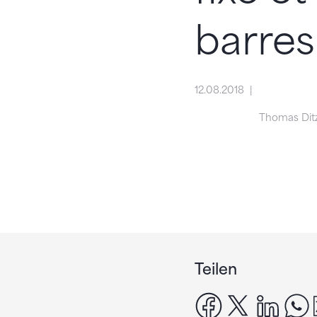
barres
12.08.2018
Thomas Ditz
Teilen
facebook
x
linke