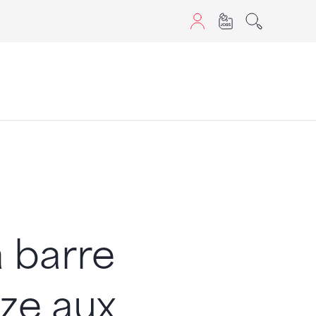
aScript nutzen.
 barre
nze aux