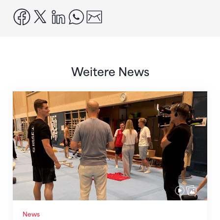
facebook
x
linkedin
whatsapp
email
Weitere News
Mit klaren Zielen nach Zagreb
News