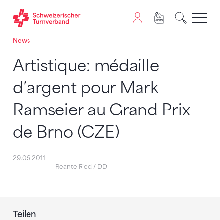
News
Zum Inhalt springen
Zur Sitemap navigieren
Zum Navigieren dieser Seite wird JavaScript benötigt. A
Artistique: médaille
d’argent pour Mark
Ramseier au Grand Prix
de Brno (CZE)
29.05.2011
Reante Ried / DD
Teilen