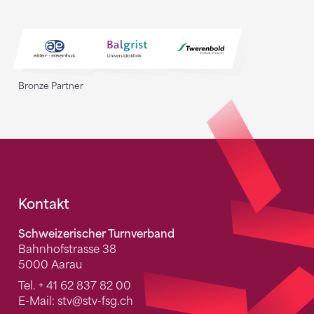
Bronze Partner
Fusszeile
Kontakt
Schweizerischer Turnverband
Bahnhofstrasse 38
5000 Aarau
Tel.
+ 41 62 837 82 00
E-Mail:
stv
@stv-fsg.ch