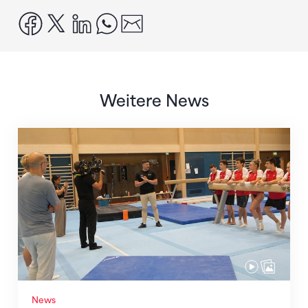
facebook
x
linkedin
whatsapp
email
Weitere News
Mit klaren Zielen nach Zagreb
News