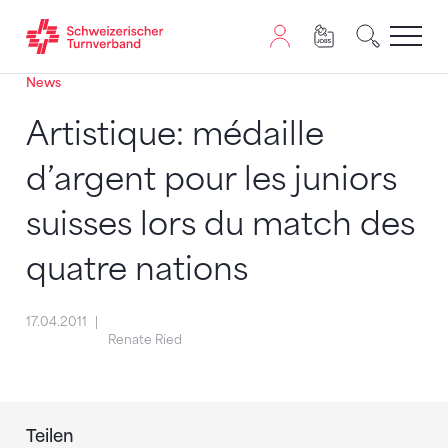
News
Zum Inhalt springen
Zur Sitemap navigieren
Zum Navigieren dieser Seite wird JavaScript benötigt. A
Artistique: médaille
d’argent pour les juniors
suisses lors du match des
quatre nations
17.04.2011
Renate Ried
Teilen