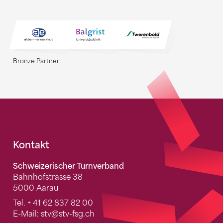
Bronze Partner
Fusszeile
Kontakt
Schweizerischer Turnverband
Bahnhofstrasse 38
5000 Aarau
Tel.
+ 41 62 837 82 00
E-Mail:
stv
@stv-fsg.ch