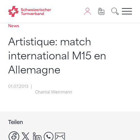
News
Zum Inhalt springen
Zur Sitemap navigieren
Zum Navigieren dieser Seite wird JavaScript benötigt. A
Artistique: match
international M15 en
Allemagne
01.07.2013
Chantal Weinmann
Teilen
facebook
x
linkedin
whatsapp
email