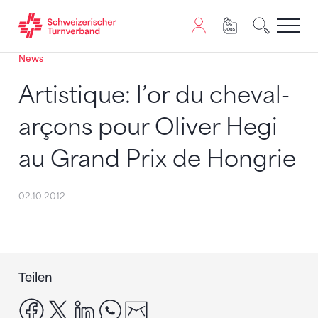
News
Zum Inhalt springen
Zur Sitemap navigieren
Zum Navigieren dieser Seite wird JavaScript benötigt. A
Artistique: l’or du cheval-
arçons pour Oliver Hegi
au Grand Prix de Hongrie
02.10.2012
Teilen
facebook
x
linkedin
whatsapp
email