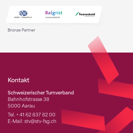
Bronze Partner
Fusszeile
Kontakt
Schweizerischer Turnverband
Bahnhofstrasse 38
5000 Aarau
Tel.
+ 41 62 837 82 00
E-Mail:
stv
@stv-fsg.ch